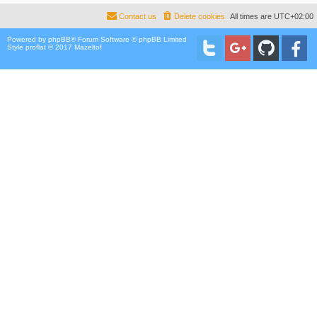
Contact us
Delete cookies
All times are
UTC+02:00
Powered by
phpBB
® Forum Software © phpBB Limited
Style proflat © 2017
Mazeltof