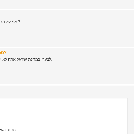
אני לא מצליח להבין מדוע מישהו רוצה פתיחה בסיגנון הזה . הסבר בבקשה ?
Re: סכינים של 200$ וצפונה - לשטח או לארון התצוגה?
לצערי במדינת ישראל אתה לא יכול להשתמש יותר מידי .לא עם עשר דולר. וגם לא עם 200 דולר.
יתרונה בגמישות רבה (י