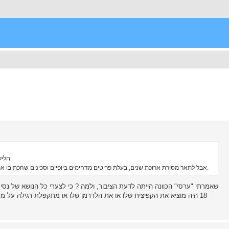
חלילה לא צחקתי על שגיאות. מי כמוני יודע מה זה לכתוב עם שגיאות.
אבל לתאר מסורת ארוכת שנים, בעלת פריטים מדהימים ביופיים וסכינים שהכתיבו את הסגנון למשך דורות, במילה "ערסי"- צריך להיות מוכשר במיוחד.
שאמרתי "ערסי" הכוונה הייתה לדעת הציבור, ולמה ? כי לצערי כל הנושא של נסיע
18 היה מוציא את הקפיצית שלו או את הלדרמן שלו או מתקפלת רגילה על מנ