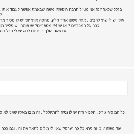
בגלל שלאחרונה אני מטייל הרבה חיפשתי משהו שבאמת אפשר לעבוד איתו בש
מחשב בצרכים שלי] הלכתי לקנות את ה atherman wave
אוקי יש לו שתי להבים , אחד משונן אחד חלק, מחסה אותי יופי יש לו מסור מדה
כבר על המברגים ? אז יש 4!! מספריים? יש פותחן יש פלייר תותח שמשמש אותי יופי בתור ידית לכל מה שיש במדורה או במנגל..
גם שאני הולך ביום יום לדוג יש לי הכל ב
כל המוסיף גורע , הקפיץ הזה יש לו נטיה להתקלקל , זה מובן מאליו שאני לא ס
עוד משהו ? כי זה נירא כל כך "ערסי" שאין לי מילים לתאר את זה , וגם ככ