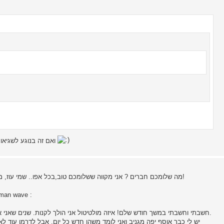
וזה נראה אז אחחלה לצחוק על אנשים
ואם זה בנוגע לשגיאו
מה שלומכם חברים ? אני מקווה ששלומכם טוב,בכל אפו.. שמי עוז, מאזור המרכז , מאוהב בנשק קר ובכלי עבודה כבר שנים , מילדות!
בא לי לתת לכם ביקורת באופן אישי מה שאני חו
חשבתי וחשבתי במשך חודש שלם! איזה מולטיטול אני הולך לקנות. שנים שאני אוסף ולומד על סכינים נשק קר וכלי עבודה וכל מה שקשור לנושא.
יש לי כבר אוסף יפה מגניב ואני לומד משהו חדש כל יום. אבל לדרמן עוד לא ה