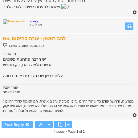
דרכים יותר זולות לחסם , אין לי בעיה לעבוד פיזית .
אשמח להערות לשיפור לגבי הלהב
omery
מנהל אתר
Re: להב ראשון - עזרה בחיסום
P
14:04 ,7 June 2016, Tue
o
s
הי אביב
t
יש הרבה פתרונות פשוטים
הרשת מלאה בהם, רק תחפש....
עלות כבשן שנבנה בבית אינה גבוהה
עומר יעבץ
מנהל האתר
"מנהיגות, פירושה קודם כל, ניהול החיים על פי מערכת ערכים אישית, המותאמת לדרך החיים.
מנהיג אינו מוטרד ממה שאחרים חושבים או אומרים: ההנעה שלו היא פנימית, והוא אינו זקוק
להנעה מבחוץ כדי לבצע ולהצליח." סון דזה.
Post Reply
4 posts • Page
1
of
1