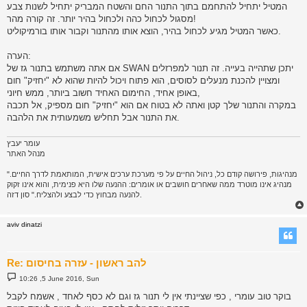
המטיל יתחיל להתחמם בתוך התנור החם והשטח המבריק יתחיל לשנות צבע
מסגול לכחול כהה ולכחול בהיר יותר. זה קורה מהר!
כאשר המטיל מגיע לכחול בהיר, הוצא אותו מהתנור וקבור אותו בורמיקוליט.
הערה:
אם אתה משתמש בתנור גז של SWAN יתכן שתהייה בעייה. זה תנור למפרזלים
ומצויין להכנת מנעלים לסוסים, הוא פתוח ויכול להיות שהוא לא "יחזיק" חום
באופן אחיד, החימום האחיד חשוב ביותר, ממש חיוני,
במקרה והתנור שלך קטן ואתה לא בטוח אם הוא "יחזיק" חום מספיק, אל תכבה
את התנור אבל תחליש משמעותית את הלהבה.
עומר יעבץ
מנהל האתר
"מנהיגות, פירושה קודם כל, ניהול החיים על פי מערכת ערכים אישית, המותאמת לדרך החיים.
מנהיג אינו מוטרד ממה שאחרים חושבים או אומרים: ההנעה שלו היא פנימית, והוא אינו זקוק
להנעה מבחוץ כדי לבצע ולהצליח." סון דזה.
aviv dinatzi
Re: להב ראשון - עזרה בחיסום
P
10:26 ,5 June 2016, Sun
o
s
בוקר טוב עומרי , כפי שציינתי אין לי תנור גז וגם לא כסף לאחד , אשמח לקבל
t