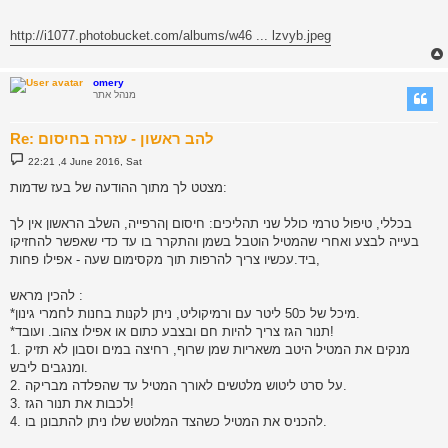
http://i1077.photobucket.com/albums/w46 ... lzvyb.jpeg
omery
מנהל אתר
Re: להב ראשון - עזרה בחיסום
P
22:21 ,4 June 2016, Sat
o
s
מצטט לך מתוך ההודעה של בעז שדמות:
t
בכללי, טיפול טרמי כולל שני תהליכים: חיסום ןהרפייה, השלב הראשון אין לך
בעייה לבצע ואחרי שהמטיל הוטבל בשמן והתקרר בו עד כדי שאפשר להחזיקו
ביד.עכשיו צריך להרפות תוך מקסימום שעה - אפילו פחות,
להכין מראש :
*מיכל של כ50 ליטר עם ורמיקוליט, ניתן לקנות בחנות לחמרי גינון.
*תנור הגז צריך להיות חם ובצבע כתום או אפילו צהוב. ועובד!
1. מנקים את המטיל היטב משאריות שמן שרוף, רחיצה במים וסבון לא תזיק
ומנגבים ליבש.
2. על סרט ליטוש מלטשים לאורך המטיל עד שהפלדה מבריקה.
3. לכבות את תנור הגז!
4. להכניס את המטיל כשהצד המלוטש שלו ניתן להתבונן בו.