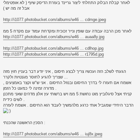
לאחר קבלת הבלוק התחלתי ליצור גריינד בעזרת הדיסק שיוף ( לא אופטימלי
אבל זה מה יש )
http://i1077.photobucket.com/albums/w46 ... cdmge.jpeg
לאחר מכן הרבה עבודה עם שופין ונייר זכוכית ומקדחת עמוד עם מקדח 5 ממ
http://i1077.photobucket.com/albums/w46 ... auaa8y.jpg
http://i1077.photobucket.com/albums/w46 ... cdlhop.jpg
http://i1077.photobucket.com/albums/w46 ... r1795d.jpg
הגעתי לשלב הזה ועכשיו צריך לבצע חיסום , איני יודע דבר בעניין חוץ מזה
שצריך להגיע לחוסר מגנטיות ולקרר ...
אשמח אם תעזרו לי בדרך החיסום ובנוזל החיסום . אני ש"ש וקצר באמצעים ,
מדורה זמינה לי כמעט כל הזמן .
קניתי אצל סיגלוביץ מוט נחושת 5 ממ ויש ברשותי עץ אלון מדהים שאני מתכנן
לשים כידית .
הדבר היחידי שמגביל אותי כרגע מלהמשיך לעבוד הוא החיסום . אשמח לעזרה
הסכין הראשונה שהכנתי :
http://i1077.photobucket.com/albums/w46 ... iuj8x.jpeg