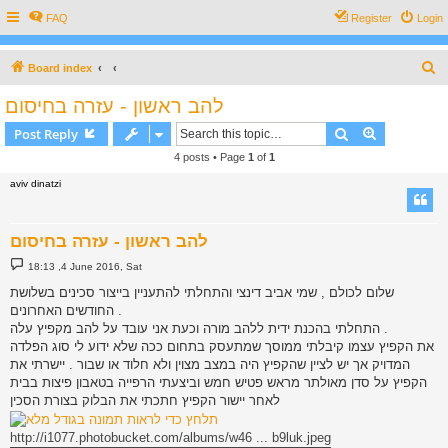
FAQ
Register
Login
S
Board index
e
להב ראשון - עזרה בחיסום
a
Search
Advanced s
Post Reply
r
4 posts • Page
1
of
1
c
aviv dinatzi
h
להב ראשון - עזרה בחיסום
P
18:13 ,4 June 2016, Sat
o
s
שלום לכולם , שמי אביב דינצי והתחלתי להתעניין בייצור סכינים בשלושת
t
החודשים האחרונים .
התחלתי בהכנת ידית ללהב מורה וכעת אני עובד על להב מקפיץ עלה .
את הקפיץ עצמו קיבלתי ממוסך שמתעסק בתחום ככה שלא ידוע לי סוג הפלדה
המדויק אך יש לציין שהקפיץ היה במצב מצוין ולא חלוד או שבור . יישרתי את
הקפיץ על סדן מאולתר מראש פטיש חמש וביצעתי הרפייה בטאבון פיצות בבית
לאחר יישור הקפיץ חתכתי את הבלוק בצורת הסכין
http://i1077.photobucket.com/albums/w46 ... b9luk.jpeg