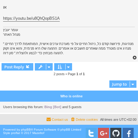
או
https://youtu.be/u8QhQopBS1A
עומר יעבץ
מנהל האתר
"מנהיגות, פירושה קודם כל, ניהול החיים על פי מערכת ערכים אישית, המותאמת לדרך החיים.
מנהיג אינו מוטרד ממה שאחרים חושבים או אומרים: ההנעה שלו היא פנימית, והוא אינו זקוק
להנעה מבחוץ כדי לבצע ולהצליח." סון דזה.
Post Reply
2 posts • Page
1
of
1
Jump to
Who is online
Users browsing this forum:
Bing [Bot]
and 5 guests
Contact us
Delete cookies
All times are
UTC+02:00
Powered by
phpBB
® Forum Software © phpBB Limited
Style proflat © 2017
Mazeltof