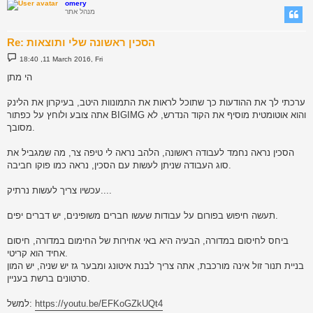
omery
מנהל אתר
Re: הסכין ראשונה שלי ותוצאות
P
18:40 ,11 March 2016, Fri
o
s
הי מתן
t
ערכתי לך את ההודעות כך שתוכל לראות את התמונוות היטב, בעיקרון את הלינק
אתה צובע ולוחץ על כפתור BIGIMG והוא אוטומטית מוסיף את הקוד הנדרש, לא
מסובך.
הסכין נראה נחמד לעבודה ראשונה, הלהב נראה לי טיפה צר, מה שמגביל את
סוג העבודה שניתן לעשות עם הסכין, נראה כמו פוקו חביבה.
עכשיו צריך לעשות נרתיק....
תעשה חיפוש בפורום על עבודות שעשו חברים משופינים, יש דברים יפים.
ביחס לחיסום במדורה, הבעיה היא באי אחירות של החימום במדורה, חיסום
אחיד הוא קריטי.
בניית תנור זול אינה מורכבת, אתה צריך לבנת איטונג ומבער גז יש שניה, יש המון
סרטונים ברשת בעניין.
https://youtu.be/EFKoGZkUQt4
למשל: