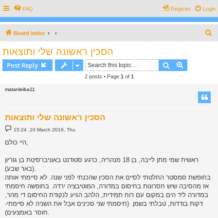
FAQ
Register
Login
S
Board index
e
הסכין ראשונה שלי ותוצאות
a
Search
Advanced s
Post Reply
r
2 posts • Page
1
of
1
c
matanleiba11
h
הסכין ראשונה שלי ותוצאות
P
15:24 ,10 March 2016, Thu
o
s
היי כולם,
t
ראשית שמי מתן לייבה, בן 18 מנהריה, כרגע סטודנט באוניברסיטת בן גוריון
(באר שבע).
בחופשת סמסטר החלטתי לסיים את הסכין שהכנתי לפני שנה. לא סיימתי אותה
אז מהסיבה שיש חסרונות בחיסום במדורה, המוטיבציה ירדה. בחופשה חיסמתי
במדורה ליד הים במקום עם רוח תמידית, הלהב הגיע לנקודת החיסום די מהר,
דקות בודדות, טבלתי בשמן. (חיסמתי שני סכינים אבל את השניה לא סיימתי-
חוסר באמצעים).