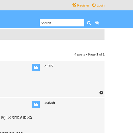
Register
Login
Search
Advanced search
4 posts • Page
1
of
1
סער_א
T
o
p
ataleph