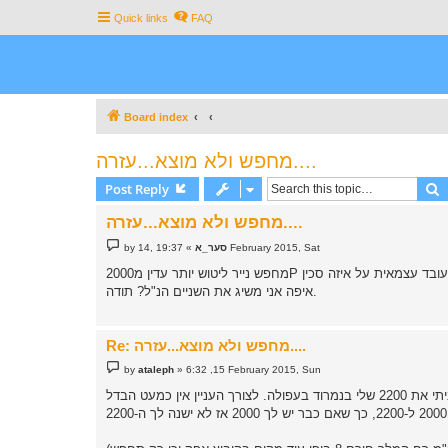
Quick links
FAQ
Board index
מחפש ולא מוצא...עזרה....
S
Post Reply
מחפש ולא מוצא...עזרה....
P
19:37 ,14 February 2015, Sat
סער_א
»
by
o
s
t
איפה אני משיג את השניים הנ"ל? תודה.
Re: מחפש ולא מוצא...עזרה....
P
by
ataleph
»
6:32 ,15 February 2015, Sun
o
s
באופן עקרוני אין (או אוליי יש אבל מאוד קשה למצוא) בארץ נייר ליטוש עם גרעין עדין יותר מ-2200. אני קניתי את 2200 שלי בנמרוד בעפולה. לצורך העניין אין כמעט הבדל
t