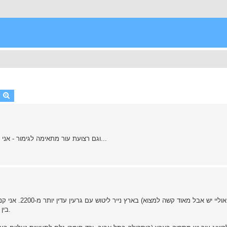
earch
Advanced search
מחפש נייר ליטוש יותר עדין מ2000P וגם רצועת עור מתאימה לגימור - אני עובד עצמאית על איזה סכין...
בין 2000 ל-2200, כך שאם כבר יש לך 2000 אז לא ישנה לך ה-2200.