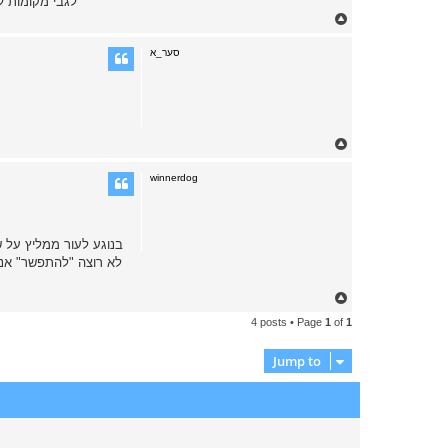
לגבי מקומות להשיג 
T
o
p
סער_א
T
o
p
winnerdog
בנוגע לעור ממליץ על 
לא רוצה "להתפשר" אני
T
o
4 posts • Page
1
of
1
p
Jump to