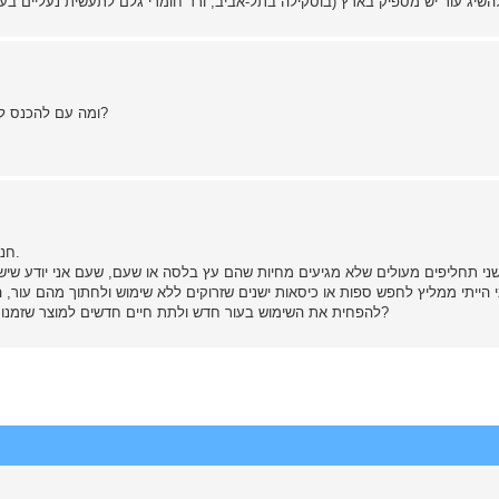
עור יש מספיק בארץ (בוסקילה בתל-אביב, ורד חומרי גלם לתעשית נעליים בע"מ רח המלך חירם 8 ביפו,עוד מקום 
ומה עם להכנס לסנדלריה ולבקש חתיכת עור? זה מתאים? כן אם איזה עור לבקש?
חנויות צורפות, ניירות של 2500 לפחות, אולי יותר לא בדקתי מעולם.
שני תחליפים מעולים שלא מגיעים מחיות שהם עץ בלסה או שעם, שעם אני יודע שיש
 הייתי ממליץ לחפש ספות או כיסאות ישנים שזרוקים ללא שימוש ולחתוך מהם עור,
להפחית את השימוש בעור חדש ולתת חיים חדשים למוצר שזמנו עבר למה לא לקפוץ על ההזדמנות ולעשות טובה גדולה לסביבה?