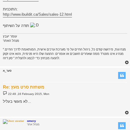
התוכניות:
http://www.ibuildit.ca/Sales/sales-12.html
תודה על השיתוף
עומר יעבץ
מנהל האתר
"מנהיגות, פירושה קודם כל, ניהול החיים על פי מערכת ערכים אישית, המותאמת לדרך החיים.
מנהיג אינו מוטרד ממה שאחרים חושבים או אומרים: ההנעה שלו היא פנימית, והוא אינו זקוק
להנעה מבחוץ כדי לבצע ולהצליח." סון דזה.
סער_א
Re: משחזת סרט מעץ
P
22:49 ,16 February 2015, Mon
o
s
לא מעשי בעליל...
t
omery
מנהל אתר