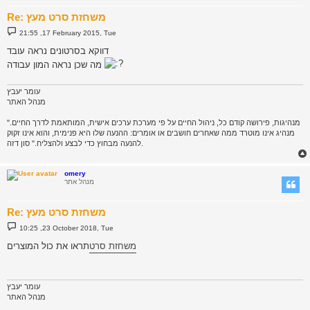
Re: משחזת סרט מעץ
P
21:55 ,17 February 2015, Tue
o
s
דווקא בסרטונים נראה עובד
t
מה שכן נראה המון עבודה
עומר יעבץ
מנהל האתר
"מנהיגות, פירושה קודם כל, ניהול החיים על פי מערכת ערכים אישית, המותאמת לדרך החיים.
מנהיג אינו מוטרד ממה שאחרים חושבים או אומרים: ההנעה שלו היא פנימית, והוא אינו זקוק
להנעה מבחוץ כדי לבצע ולהצליח." סון דזה.
omery
מנהל אתר
Re: משחזת סרט מעץ
P
10:25 ,23 October 2018, Tue
o
s
משחזת סרט
תראו את כול המוצרים
t
עומר יעבץ
מנהל האתר