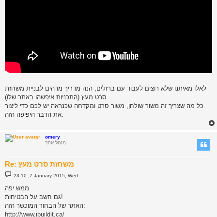
לאלו מאיתנו שלא רוצים לעבוד עם ברזלים, הנה מדריך מדהים לבניית משחזת
סרט מעץ (התכניות איפשהו באתר שלו).
כל מה שצריך זה משור שולחן, משור סרט ומקדחה שכנראה יש לכם כדי ליצור
את הדבר היפיפה הזה.
omery
מנהל אתר
Re: משחזת סרט מעץ
P
23:10 ,7 January 2015, Wed
o
s
ממש יפה
t
גם חשב על הבטיחות!
האתר של הבחור המוכשר הזה:
http://www.ibuildit.ca/