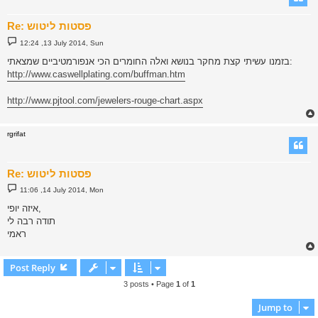
Re: פסטות ליטוש
P
12:24 ,13 July 2014, Sun
o
s
בזמנו עשיתי קצת מחקר בנושא ואלה החומרים הכי אנפורמטיביים שמצאתי:
t
http://www.caswellplating.com/buffman.htm
http://www.pjtool.com/jewelers-rouge-chart.aspx
rgrifat
Re: פסטות ליטוש
P
11:06 ,14 July 2014, Mon
o
s
איזה יופי,
t
תודה רבה לי
ראמי
Post Reply
3 posts • Page
1
of
1
Jump to