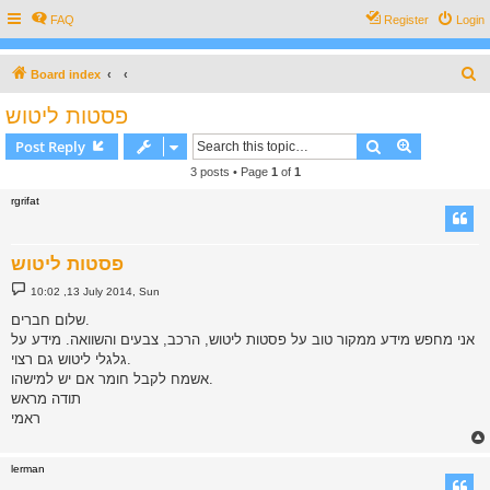
FAQ
Register
Login
S
Board index
e
פסטות ליטוש
a
Search
Advanced s
Post Reply
r
3 posts • Page
1
of
1
c
rgrifat
h
פסטות ליטוש
P
10:02 ,13 July 2014, Sun
o
s
שלום חברים.
t
אני מחפש מידע ממקור טוב על פסטות ליטוש, הרכב, צבעים והשוואה. מידע על
גלגלי ליטוש גם רצוי.
אשמח לקבל חומר אם יש למישהו.
תודה מראש
ראמי
lerman