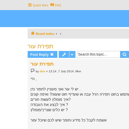
Quick links
FAQ
Board index
תפירת עור
S
Post Reply
תפירת עור
P
by
dvir
»
13:14 ,7 July 2014, Mon
o
s
היי ,
t
יש לי עור ואני מעוניין לתפור נדן .
מש בחוט תפירה רגיל עבה או שעדיף חוט שעווה? ואיפה קונים
איך מומלץ לעשות חורים?
איך לבצע את העבודה ?
יש כלים שצריך/מומלץ ?
אשמח לקבל כל מידע וחומר שיש לכם שיוכל עזור