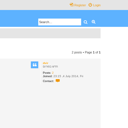
Register
Login
Search
Advanced search
2 posts • Page
1
of
1
dvir
חדש בפורום
Posts:
2
Joined:
23:15 ,4 July 2014, Fri
C
Contact:
o
n
t
a
c
t
d
v
i
r