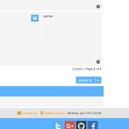
T
o
p
אחיטוב
T
o
2 posts • Page
1
of
1
p
Jump to
Contact us
Delete cookies
All times are
UTC+02:00