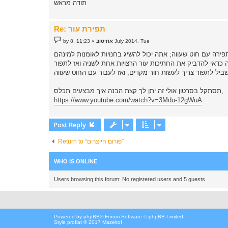
תודה מראש
Re: תפירת עור
P
11:23 ,8 July 2014, Tue
אחיטוב
»
by
o
s
t
ביל לתפור צריך לעשות חור מקדים, ואז לעבור עם החוט שעווה
תסתקל בסרטון אולי זה יתן לך קצת הבנה איך מבצעים תכלס,
https://www.youtube.com/watch?v=3Mdu-12gWuA
Post Reply
Return to “פורום היוצרים”
WHO IS ONLINE
Users browsing this forum: No registered users and 5 guests
Powered by
phpBB
® Forum Software © phpBB Limited
Style proflat © 2017
Mazeltof