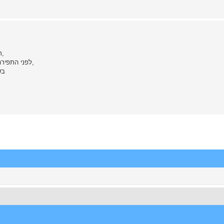
תפירה עם חוט שעווה; אתה יכול להשיג בחנויות לאומנות למינהם,
לפני התפירה כדאי להדביק את החתיכות עור הרצויות אחת לשניה ואז לתפור,
בש