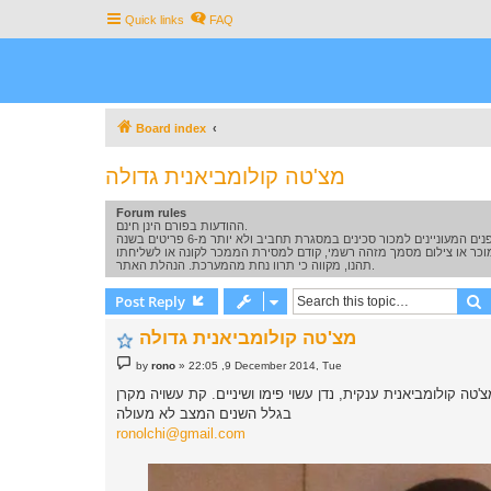
Quick links
FAQ
Board index
מצ'טה קולומביאנית גדולה
Forum rules
ההודעות בפורם הינן חינם.
תהנו, מקווה כי תרוו נחת מהמערכת. הנהלת האתר.
S
Post Reply
מצ'טה קולומביאנית גדולה
P
by
rono
»
22:05 ,9 December 2014, Tue
o
s
t
בגלל השנים המצב לא מעולה
ronolchi@gmail.com