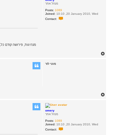
מנהל אתר
Posts:
1089
Joined:
10:10 ,20 January 2010, Wed
C
Contact:
o
n
t
a
c
t
o
m
e
T
r
y
o
p
מוטי לזר
T
o
p
omery
מנהל אתר
Posts:
1089
Joined:
10:10 ,20 January 2010, Wed
C
Contact:
o
n