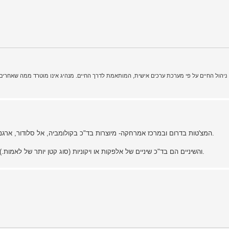
המצ'טות בדרום ובמרכז אמרחקה- מיוצרות בד"כ בקולומביה, אל סלודור, ארגנטינה וברזיל. בפרו עצמה למיטב ידיעתי לא מיצרים אלא מייבאים.
והשיניים הם בד"כ שיניים של אלפקות או ויקוניות (סוג קטן יותר של לאמות.) הם מקשטים עם זה גם מקלות הליכה קישוטיים ומקטרות מפימו.