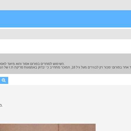
השימוש לסוחרים בפורום אסור והוא מיועד לאספנים המעוניינים למכור סכינים במסגרת תחביב ולא יותר מ-6 פריטים בשנה.
earch
Advanced search
מצ'טה קולומביאנית ענקית, נדן עשוי פימו ושיניים. קת עשויה מקרן.