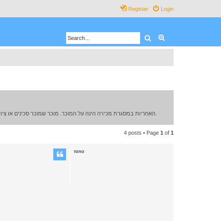
Register
Login
Search
Advanced search
האחריות במסגרת מכירה הינה על המוכר. מוכר שמוכר סכינים או ציוד אחר בפורום ימכור רק לבגירים מעל גיל 18, המוכר מתחייב כי יבדוק באמצעות סריקת ת.ז של המוכר או צילום מסמך מזהה רשמי, קודם למסירת הממכר לקונה או לשליחתו.
4 posts • Page
1
of
1
rono