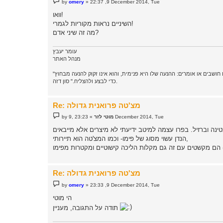
by
omery
»
22:37 ,9 December 2014, Tue
o
s
וואו!
t
השיניים נראות מקוריות לגמרי!
מה זה שיני אדם?
עומר יעבץ
מנהל האתר
"מנהיגות, פירושה קודם כל, ניהול החיים על פי מערכת ערכים אישית, המותאמת לדרך החיים. מנהיג אינו מוטרד ממה שאחרים חושבים או אומרים: ההנעה שלו היא פנימית, והוא אינו זקוק להנעה מבחוץ
כדי לבצע ולהצליח." סון דזה.
Re: מצ'טה פרואנית גדולה
P
23:23 ,9 December 2014, Tue
מוטי לזר
»
by
o
s
t
הנדן עשוי מסוג של פימו- וכמו המצ'טה הוא תיירותי,
Re: מצ'טה פרואנית גדולה
P
by
omery
»
23:33 ,9 December 2014, Tue
o
s
הי מוטי
t
תודה על התגובה, מעניין