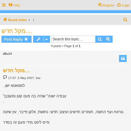
FAQ
Register
Login
S
Board index
e
מקל חדש....
a
Search
Advanced s
Post Reply
r
4 posts • Page
1
of
1
c
dBu24
h
מקל חדש....
P
17:37 ,5 May 2007, Sat
o
s
..למטאטא ישן
t
"עבודה ישנה" שהיה בה פגם קטן ומעצבן
.
טראח ועף החוצה, חומרים חדשים ועיצוב חדש: נחושת, וולקן פייבר, עץ שיטה.
פייס ליפט מידי פעם זה בסדר