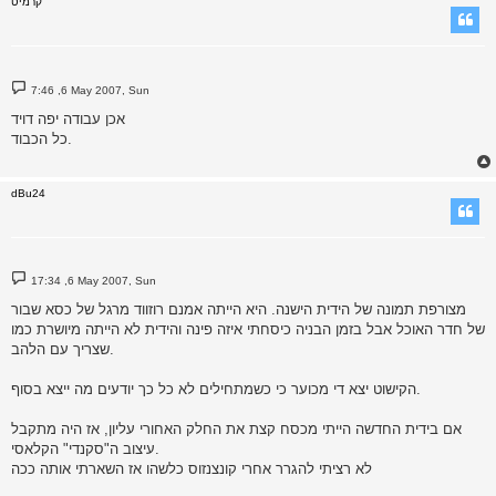
קרמיט
P
7:46 ,6 May 2007, Sun
o
s
אכן עבודה יפה דויד
t
כל הכבוד.
dBu24
P
17:34 ,6 May 2007, Sun
o
s
מצורפת תמונה של הידית הישנה. היא הייתה אמנם רוזווד מרגל של כסא שבור
t
של חדר האוכל אבל בזמן הבניה כיסחתי איזה פינה והידית לא הייתה מיושרת כמו
שצריך עם הלהב.
הקישוט יצא די מכוער כי כשמתחילים לא כל כך יודעים מה ייצא בסוף.
אם בידית החדשה הייתי מכסח קצת את החלק האחורי עליון, אז היה מתקבל
עיצוב ה"סקנדי" הקלאסי.
לא רציתי להגרר אחרי קונצנזוס כלשהו אז השארתי אותה ככה