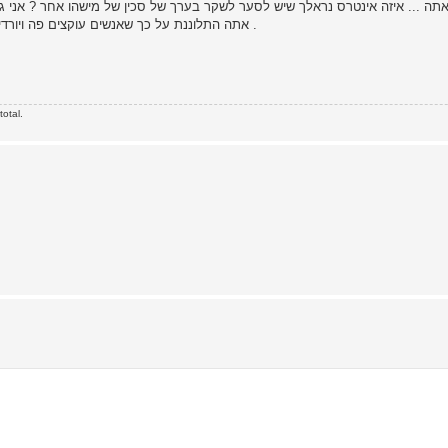
אתה התלוננת על כך שאנשים עוקצים פה ויורדים אחד על השני , תסתכל שאתה מדבר פה על זה שסער משקר .
otal.