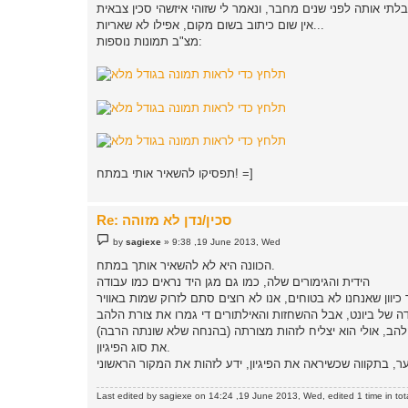
אין שום כיתוב בשום מקום, אפילו לא שאריות...
מצ"ב תמונות נוספות:
תפסיקו להשאיר אותי במתח! =]
Re: סכין/נדן לא מזוהה
P
by
sagiexe
»
9:38 ,19 June 2013, Wed
o
s
הכוונה היא לא להשאיר אותך במתח.
t
הידית והגימורים שלה, כמו גם מגן היד נראים כמו עבודה
הב, אולי הוא יצליח לזהות מצורתה (בהנחה שלא שונתה הרבה)
את סוג הפיגיון.
Last edited by
sagiexe
on 14:24 ,19 June 2013, Wed, edited 1 time in tota