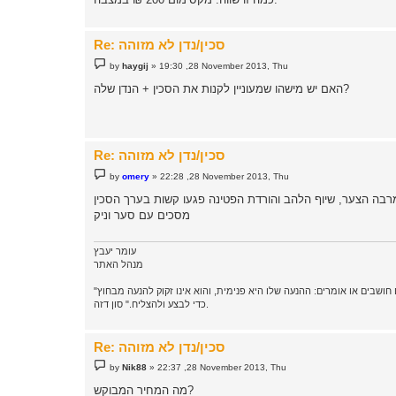
Re: סכין/נדן לא מזוהה
P
by
haygij
»
19:30 ,28 November 2013, Thu
o
s
האם יש מישהו שמעוניין לקנות את הסכין + הנדן שלה?
t
Re: סכין/נדן לא מזוהה
P
by
omery
»
22:28 ,28 November 2013, Thu
o
s
רבה הצער, שיוף הלהב והורדת הפטינה פגעו קשות בערך הסכין
t
מסכים עם סער וניק
עומר יעבץ
מנהל האתר
"מנהיגות, פירושה קודם כל, ניהול החיים על פי מערכת ערכים אישית, המותאמת לדרך החיים. מנהיג אינו מוטרד ממה שאחרים חושבים או אומרים: ההנעה שלו היא פנימית, והוא אינו זקוק להנעה מבחוץ
כדי לבצע ולהצליח." סון דזה.
Re: סכין/נדן לא מזוהה
P
by
Nik88
»
22:37 ,28 November 2013, Thu
o
s
מה המחיר המבוקש?
t