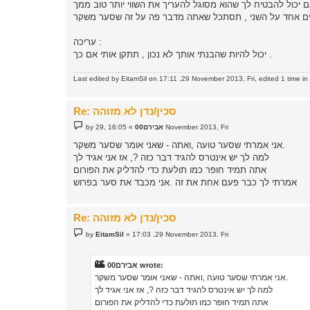
עריכה :
יכול להיות שהבנתי אותך לא נכון , תתקן אותי אם כך .
Last edited by
EitamSil
on 17:11 ,29 November 2013, Fri, edited 1 time in t
Re: סכין/נדן לא מזוהה
P
16:05 ,29 November 2013, Fri
אבירם00
»
by
o
s
אני אמרתי שסער טועה ,ואתה - שאני אומר שסער משקר.
t
למה לך יש אינטרס להגיד דבר כזה ?, אז אני אגיד לך
אתה תמיד חופר כמו תולעת כדי להדליק את הפורום
אמרתי לך כבר פעם אחת את זה .אני מכבד את סער בפרוש
Re: סכין/נדן לא מזוהה
P
by
EitamSil
»
17:03 ,29 November 2013, Fri
o
s
t
אבירם00 wrote:
אני אמרתי שסער טועה ,ואתה - שאני אומר שסער משקר.
למה לך יש אינטרס להגיד דבר כזה ?, אז אני אגיד לך
אתה תמיד חופר כמו תולעת כדי להדליק את הפורום