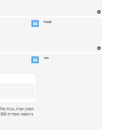
T
o
p
haygij
T
o
p
סער
נ