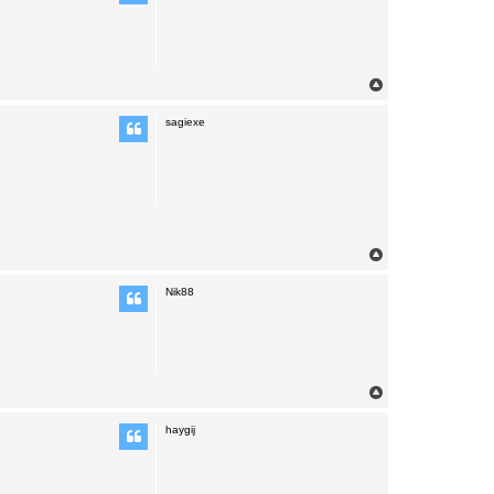
T
o
p
sagiexe
T
o
p
Nik88
T
o
p
haygij