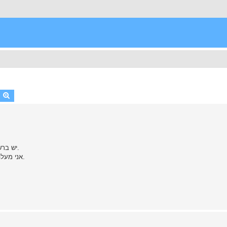
earch
Advanced search
יש ברשותי סכין/נדן לא מזוהה, אין עליו שום זיהוי כגון יצרן, שנה ובמדינה.
אני מעלה צילום של הסכין/נדן, אשמח אם מישהו יוכל לתת לי מידע לגביו.