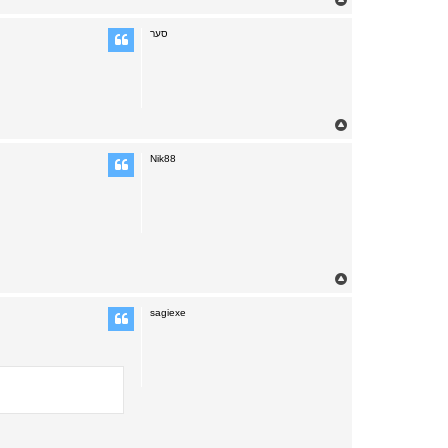
o
p
סער
T
o
p
Nik88
T
o
p
sagiexe