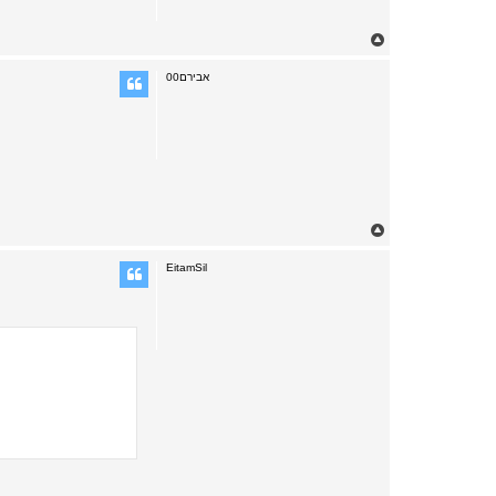
T
o
p
אבירם00
T
o
p
EitamSil