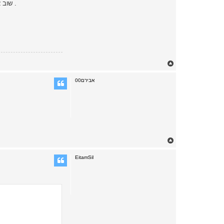
שוב אתה ... איזה אינטרס נראלך שיש לסער לשקר בערך של סכין של מישהו אחר ? אני גם יכול להבטיח לך שהוא מסוגל להעריך את השווי יותר טוב ממך .
T
o
p
אבירם00
T
o
p
EitamSil