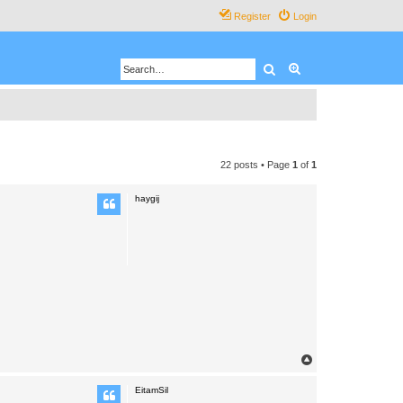
Register
Login
Search
Advanced search
22 posts • Page
1
of
1
haygij
T
o
p
EitamSil