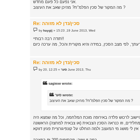
אני נפעם כל פעם מחדש.
מה המקור של סכין הפלמ"ח? מהיכן שאב את העיצוב ?
Re: סכין/נדן לא מזוהה
P
by
haygij
»
15:23 ,19 June 2013, Wed
o
s
תודה רבה רבותיי!!
t
Re: סכין/נדן לא מזוהה
P
12:25 ,20 June 2013, Thu
סער
»
by
o
s
t
sagiexe wrote:
סער wrote:
מה המקור של סכין הפלמ"ח? מהיכן שאב את העיצוב ?
תכת בדרום ת"א ע"י אדם בשם קראוס. הוא נשלח בשנת 1946 בידי הנהגת היישוב לרכוש פלדה באירופה מוכת המלחמה, וכל מה שמצא היה
 גם לא מחלידים, וזו כנראה הסכין הצבאית (או צבאית למחצה) הראשונה
כמה זו שווה: מקסימום 200 ₪ במצבה.