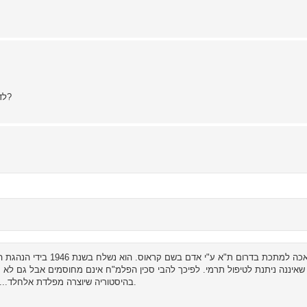
לדעתך, לפי מצב הסכין, במידה והיא מקורית והכל, מה ערכה כיום?
הסכין יוצרה בבית מלאכה למ
ירוסטה מסדרת 300 שאיננה ניתנת לטיפול תרמי. לפיכך להבי סכין הפלמ"ח אינם מחוסמים אבל
בהיסטוריה שיוצרה מפלדת אלחלד... אין לי מושג מי המעצב ולמה הוחלט על קונפיגורציית פגיון דווקא.