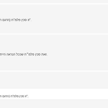
זו סכין פלמ"ח (הדגם המיתולוגי) עם נדן מקורי. חבל שהשאלה לא נשאלה לפני ה"שיפוץ".
זאת סכין פלמ״ח שככל הנראה הייתה במצב מעולה, אבל מישהו החליט לנקות אותה, לשייף ולהשחיז.
זו סכין פלמ"ח (הדגם המיתולוגי) עם נדן מקורי. חבל שהשאלה לא נשאלה לפני ה"שיפוץ".