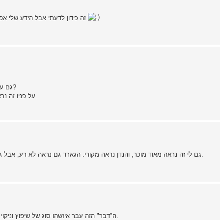
זה כידון לדעתי אבל הידע שלי אפסי כמעט בנושא הזה אז יש פה מומחים שיכולים לעזור לך עם זה
גם על הנדן לא כתוב כלום? אולי אותיות שנמחקו? מהיכן השגת אותה?
על פניו זה נראה כמו להב שנלקח מסכין אחת והורכבו לו ידית וגארד עבודת יד.
גם לי זה נראה מאוד מוכר, והנדן נראה מקורי. הגארד גם נראה לא רע, אבל גאומטריית הלהב חשודה, ובעיקר המצב החדש של הידית והגארד.
ה"דבר" הזה עבר איזשהו סוג של שיפוץ וניקוי על-ידי, הידית שוייפה ונוקתה והלהב הושחז גם כן על אבן השחזה.