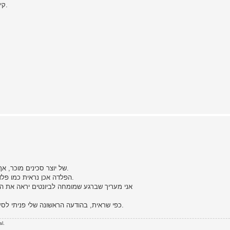
קיבלתי אותה לפני שנים מחבר, ונאמר לי שזוהי איזשהי סכין צבאית.
של יוצר סכינים מוכר, אך כיוון שאנחנו לא בטוחים, אנו לא רוצים סתם לזרוק שמות באוויר.
הפלדה אכן נראית כמו פלדה של ביונט, אבל ההשחזות והאילתורים די גמרו את צורת הלהב.
אני מעריך שברגע שמומחה לביונטים יראה את הל
כפי שראית, בהודעה הראשונה שלי פניתי לסער, בתקווה שכשיראה את הפיגיון, ידע לזהות את המקור הראשוני.
l.