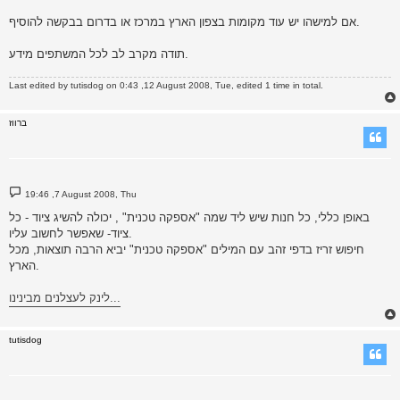
אם למישהו יש עוד מקומות בצפון הארץ במרכז או בדרום בבקשה להוסיף.
תודה מקרב לב לכל המשתפים מידע.
Last edited by
tutisdog
on 0:43 ,12 August 2008, Tue, edited 1 time in total.
ברווז
P
19:46 ,7 August 2008, Thu
o
s
באופן כללי, כל חנות שיש ליד שמה "אספקה טכנית" , יכולה להשיג ציוד - כל
t
ציוד- שאפשר לחשוב עליו.
חיפוש זריז בדפי זהב עם המילים "אספקה טכנית" יביא הרבה תוצאות, מכל
הארץ.
לינק לעצלנים מבינינו...
tutisdog