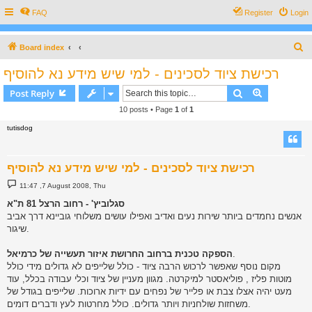
FAQ
Register
Login
S
Board index
e
רכישת ציוד לסכינים - למי שיש מידע נא להוסיף
a
Search
Advanced s
Post Reply
r
10 posts • Page
1
of
1
c
tutisdog
h
רכישת ציוד לסכינים - למי שיש מידע נא להוסיף
P
11:47 ,7 August 2008, Thu
o
s
סגלוביץ' - רחוב הרצל 81 ת"א
t
אנשים נחמדים ביותר שירות נעים ואדיב ואפילו עושים משלוחי גוביינא דרך אביב
שיגור.
.
הספקה טכנית ברחוב החרושת איזור תעשייה של כרמיאל
מקום נוסף שאפשר לרכוש הרבה ציוד - כולל שלייפים לא גדולים מידי כולל
מוטות פליז , פוליאסטר למיקרטה. מגוון מעניין של ציוד וכלי עבודה בכלל, עוד
מעט יהיה אצלו צבת או פלייר של נפחים עם ידיות ארוכות. שלייפים בגודל של
משחזות שולחניות ויותר גדולים. כולל מחרטות לעץ ודברים דומים.