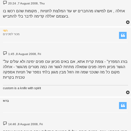
P
20:24 ,7 August 2008, Thu
o
s
אחלה , אם למישהו מהחברים יש עוד המלצות לחנויות , מקומות שהם רכשו בו
t
בעצמם יאללה קדימה לדבר בלי להתבייש.
רמי
מכור לסכינים
P
1:45 ,8 August 2008, Fri
o
s
"בורג המפרץ" - צומת קרית אתא, אם באים מכיוון עכו פונים ימינה ולא עולים על
t
הגשר מכיוון חיפה פונים שמאלה מתחת לגשר וזה כמה מטרים מהגשר - אחלה
מקום כל מה שטכני שמה וזה הזול מבין מגוון בלתי נספר של חנויות אספקה
טכנית בקריות
custom is a knife with spirit
ברווז
P
14:46 ,8 August 2008, Fri
o
s