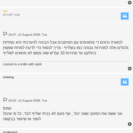
רמי
מכור לסכינים
P
18:47 ,12 August 2008, Tue
o
s
לכאורה נראים די מתאימים עם המיסבים אבל הבעיה להערכתי היא עמידות
t
גלגלים אלה למהירות גבוהה כמו בשלייף - צריך לנסות כדי לדעת למרות שמצוין
בחלקם עד מהירות 10 קמ"ש שזה ממש לא מתאים לשלייף
custom is a knife with spirit
tutisdog
P
19:02 ,12 August 2008, Tue
o
s
עמוס
t
אני עושה את המיטב שאני יכול , אף פעם לא בניתי שלייף לבד, כל מי שיכול
לעזור אז שיעזור בבקשה.
GOREN55