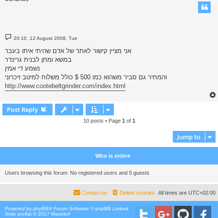
P
20:10 ,12 August 2008, Tue
o
s
אני מציין קישור לאתר של אדם שהיתי איתו בעבר
t
במשא ומתן לבנית גרינדר
נשמע די אמין
והמחיר גם סביר משהוא כמו 500 $ כולל משלוח למיטב זיכרוני
http://www.cootebeltgrinder.com/index.html
Post Reply
10 posts • Page
1
of
1
Jump to
Who is online
Users browsing this forum: No registered users and 5 guests
Contact us
Delete cookies
All times are
UTC+02:00
Powered by
phpBB
® Forum Software © phpBB Limited
Style proflat © 2017
Mazeltof