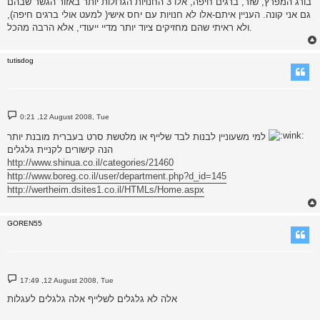
בורג המפרץ, שזר, ברגים חיפה, אלו 3 החנויות הגדולות יותר באזור הגשר שבהם
t
גם אני קונה. העניין איתם-אלו לא חנויות עם יחס אישי( למעט אולי ברגים חיפה),
ולא ראיתי שהם מחזיקים ציוד יותר מדיי ייעודי, אלא הרבה מהכל.
tutisdog
P
0:21 ,12 August 2008, Tue
o
s
למי משעוניין לבנות לבד שלייף או מלטשת סרט בעברית מובנת יותר
t
הנה קישורים לקניית גלגלים
http://www.shinua.co.il/categories/21460
http://www.boreg.co.il/user/department.php?d_id=145
http://wertheim.dsites1.co.il/HTMLs/Home.aspx
GOREN55
P
17:49 ,12 August 2008, Tue
o
s
אלה לא גלגלים לשלייף אלה גלגלים לעגלות
t