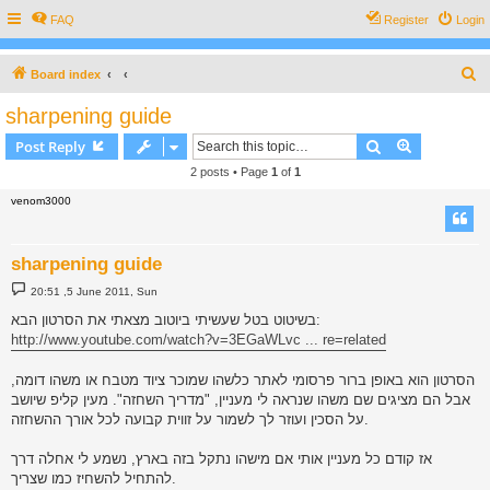
FAQ
Register
Login
S
Board index
e
sharpening guide
a
Search
Advanced s
Post Reply
r
2 posts • Page
1
of
1
c
venom3000
h
sharpening guide
P
20:51 ,5 June 2011, Sun
o
s
בשיטוט בטל שעשיתי ביוטוב מצאתי את הסרטון הבא:
t
http://www.youtube.com/watch?v=3EGaWLvc ... re=related
הסרטון הוא באופן ברור פרסומי לאתר כלשהו שמוכר ציוד מטבח או משהו דומה,
אבל הם מציגים שם משהו שנראה לי מעניין, "מדריך השחזה". מעין קליפ שיושב
על הסכין ועוזר לך לשמור על זווית קבועה לכל אורך ההשחזה.
אז קודם כל מעניין אותי אם מישהו נתקל בזה בארץ, נשמע לי אחלה דרך
להתחיל להשחיז כמו שצריך.