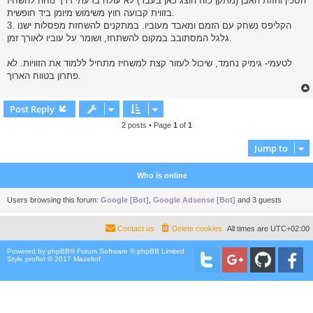
הסכין והזזת האבן (מתקן כזה הוצג כאן בעבר) לא עולה בדעתי דרך נוחה להשחיז
בזווית קבועה חוץ משימוש מיומן ביד חופשית.
3. הקליפס נשחק עם הזמם ומאבד מעוביו. במתקנים להשחזת מפסלות ישנו
גלגל המסתובב במקום להשתחז, ושומר על עוביו לאורך זמן.
לטעמי- גימיק נחמד, שיכול לעזור קצת למשחיז מתחיל ללמוד את הזוויות. לא
פתרון בטווח הארוך.
Post Reply
2 posts • Page
1
of
1
Jump to
Who is online
Users browsing this forum:
Google [Bot]
,
Google Adsense [Bot]
and 3 guests
Contact us
Delete cookies
All times are
UTC+02:00
Powered by
phpBB
® Forum Software © phpBB Limited
Style proflat © 2017
Mazeltof