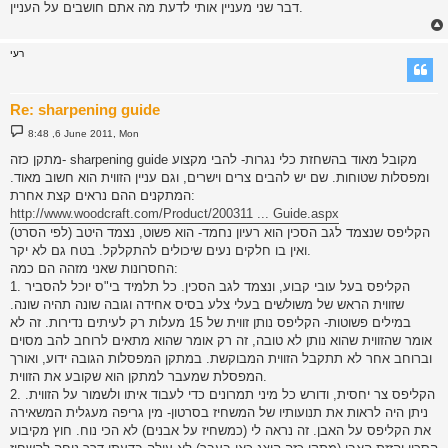
דבר שני מעניין אותי לדעת מה אתם חושבים על העניין.
רעי
Re: sharpening guide
P
8:48 ,6 June 2011, Mon
o
s
מתקן כזה- sharpening guide מקובל מאוד בהשחזת כלי נגרות- להבי מקצוע
t
ומפסלות שטוחות. שם יש להבים צרים וישרים, וגם עניין הזווית הוא חשוב מאוד.
המתקנים ההם נראים קצת אחרת:
http://www.woodcraft.com/Product/200311 ... Guide.aspx
הקליפס שנצמד לגב הסכין הוא רעיון נחמד- הוא פשוט, נצמד היטב (לפי הסרט)
ואין בו חלקים נעים שיכולים להתקלקל. בטח גם לא יקר.
החסרונות שאני מזהה הם כמה:
1. הקליפס בעל עובי קבוע, ונצמד לגב הסכין. כל תלמיד בי"ס יוכל להסביר
שזווית הראש של משולשים בעלי צלע בסיס אחידה וגובה שונה תהיה שונה.
במילים פשוטות- הקליפס נותן זווית של 15 מעלות רק לעיתים נדירות. זה לא
אומר שהזווית שהוא נותן לא טובה, זה רק אומר שהוא מתאים לרוחב להב מסוים
וברוחב אחר לא תתקבל הזווית המבוקשת. במתקן המפסלות הגובה ידוע, ואורך
המפסלת שמעבר למתקן הוא שקובע את הזווית.
2. הקליפס צר יחסית, ודורש כל מיני תמרונים כדי לעבוד איתו ולשמור על הזווית.
ניתן היה לראות את תנועותיו של המשחיז בסרטון- מין גריפה מעגלית המשאירה
את הקליפס על האבן. זה נראה לי (כמשחיז על אבנים) לא הכי נוח. חוץ מקיבוע