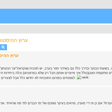
ערוץ ההיסטורי
earch
Advanced search
ערוץ ההיסט
, בשעות הבוקר ובדרך כלל גם בשידור חוזר בערב, יש תוכנית שנקראת"יצר הניצחון"
למומחים בפורום התוכניות לא יחדשו כלל אבל לצעירים יותר מבינינו יש ידע רב שניתן לגלות מהתוכניות הללו.שווה בדיקה.
רח? אם כן זה דיי מעניין..מראים בעיקר נשקים של ימי הבניים לפי מה שראיתי..אני