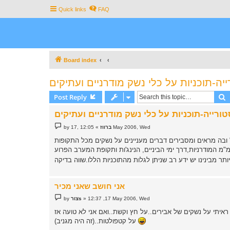
Quick links
FAQ
Board index
יה-תוכניות על כלי נשק מודרניים ועתיקים
S
Post Reply
ורייה-תוכניות על כלי נשק מודרניים ועתיקים
P
12:05 ,17 May 2006, Wed
ברווז
»
by
o
s
 ובה מראים ומסבירים דברים מעניינים על נשקים מכל התקופות
t
אני חושב שאני מכיר
P
12:37 ,17 May 2006, Wed
»
צורs
by
o
s
 ראיתי על נשקים של אבירים..על חץ וקשת..ואם אני לא טועה אז
t
על קטפולטות..(זה היה מגניב)