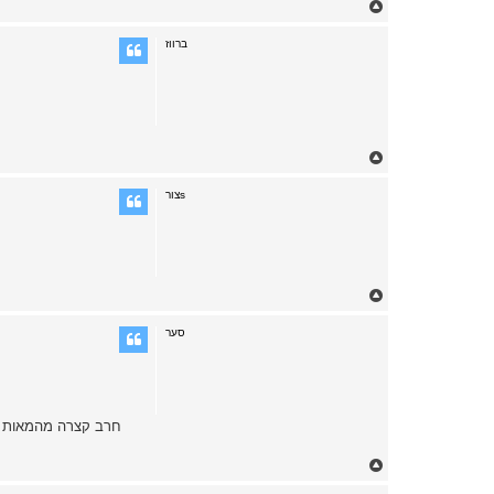
T
o
p
ברווז
T
o
p
צורs
T
o
p
סער
T
o