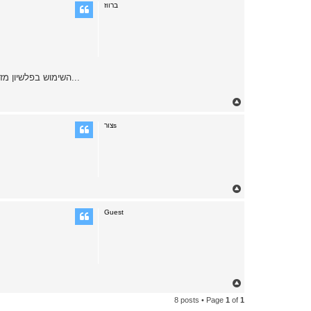
p
ברווז
השימוש בפלשיון מזכיר מאצ'טה-ברוב המקרים המשקל מתרכז בחלקו הקדמי של הפלשיון לעוצמה מירבית בפגיעה. זהו כלי אימתני למדיי...אפשר להשתמש בו כמו בגרזן...
T
o
p
צורs
T
o
p
Guest
T
o
8 posts • Page
1
of
1
p