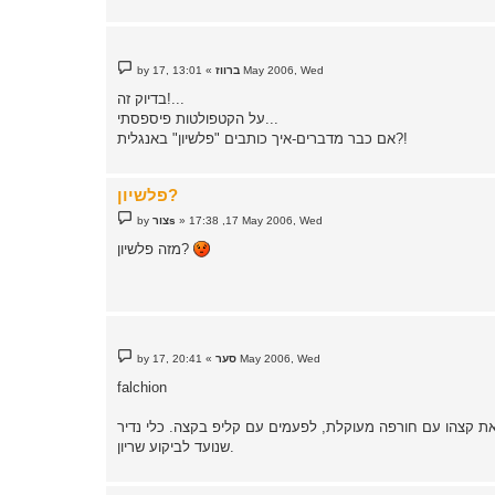
P
13:01 ,17 May 2006, Wed
ברווז
»
by
o
s
בדיוק זה!...
t
על הקטפולטות פיספסתי...
אם כבר מדברים-איך כותבים "פלשיון" באנגלית?!
פלשיון?
P
17:38 ,17 May 2006, Wed
»
צורs
by
o
s
מזה פלשיון?
t
P
20:41 ,17 May 2006, Wed
סער
»
by
o
s
falchion
t
ב מתרחב לקראת קצהו עם חורפה מעוקלת, לפעמים עם קליפ בקצה. כלי נדיר
שנועד לביקוע שריון.