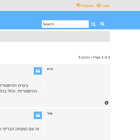
Register
Login
Search
Advanced search
8 posts • Page
1
of
1
ברווז
בערוץ ההיסטוריה
ההיסטוריות, החל בכלים מתקופת האבן(כולל איך מייצרים אותם,חבל רק שלא בפרוטרוט) וכלה ביחידות הימ"מ המודרניות,דרך ימי הביניים, הנינג'ות ותקופת המערב הפרוע.
T
o
p
צורs
זה עם המנחה הבריטי הק