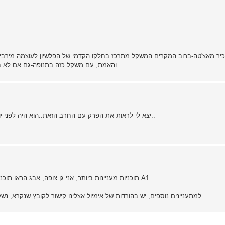
והאמת, עם משקל כזה בתנופה-גם אם לא ביקע את השיריון אבל פגע בקסדה, התוצאה היא זעזוע מוח רציני...
כן באמת מזכיר מצ'טה..נשק מפחיד..
יצא לי לראות את הפרק עם החרב הזאת..הוא היה לפני יו
תוכניות מעניינות ביותר, אני גן צופה, אבג הראו תוכנית קצרה על חברה קטנה שמייצגרת סכינים, מאוד מעניין, בערוץ A1.
למתעניינים נוספים, יש בהורדות של אימיול אצלינו קישור לקובץ שנקרא, נשקים בעבר והיום, כולל מידע רב על נשק (במיוחד נשק חם דווקא).