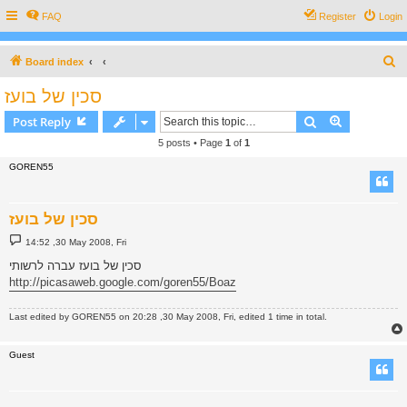
FAQ
Register
Login
S
Board index
e
סכין של בועז
a
Search
Advanced s
Post Reply
r
5 posts • Page
1
of
1
c
GOREN55
h
סכין של בועז
P
14:52 ,30 May 2008, Fri
o
s
סכין של בועז עברה לרשותי
t
http://picasaweb.google.com/goren55/Boaz
Last edited by
GOREN55
on 20:28 ,30 May 2008, Fri, edited 1 time in total.
Guest