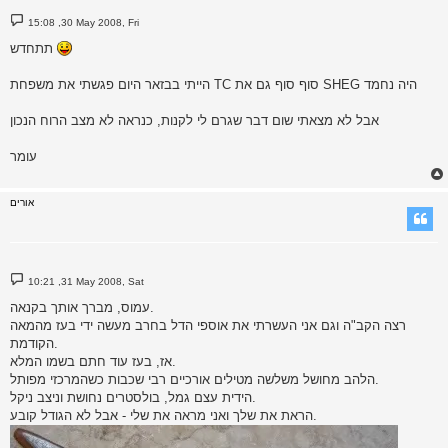
P
15:08 ,30 May 2008, Fri
o
s
תתחדש
t
הייתי בבזאר היום פגשתי את משפחת TC סוף סוף גם את SHEG היה נחמד
אבל לא מצאתי שום דבר שגרם לי לקנות, כנראה לא מצב הרוח הנכון
עומר
אורים
P
10:21 ,31 May 2008, Sat
o
s
עמוס, מברך אותך בקנאה.
t
רצה הקב"ה וגם אני העשרתי את אוספי הדל בחרב מעשה ידי בעז מהמאה
הקודמת.
אז, בעז עוד חתם בשמו המלא.
הלהב מחושל משלשה מטילים אורכיים רבי שכבות כשהמרכזי מפותל.
הידית עצם גמל, בולסטרים נחושת וניצב ניקל.
הראת את שלך ואני מראה את שלי - אבל לא הגודל קובע.