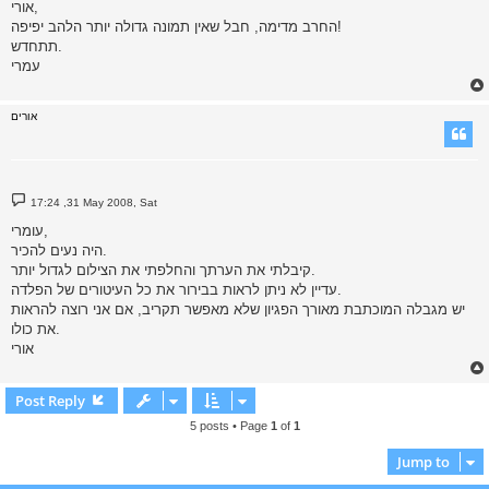
אורי,
t
החרב מדימה, חבל שאין תמונה גדולה יותר הלהב יפיפה!
תתחדש.
עמרי
אורים
P
17:24 ,31 May 2008, Sat
o
s
עומרי,
t
היה נעים להכיר.
קיבלתי את הערתך והחלפתי את הצילום לגדול יותר.
עדיין לא ניתן לראות בבירור את כל העיטורים של הפלדה.
יש מגבלה המוכתבת מאורך הפגיון שלא מאפשר תקריב, אם אני רוצה להראות
את כולו.
אורי
Post Reply
5 posts • Page
1
of
1
Jump to